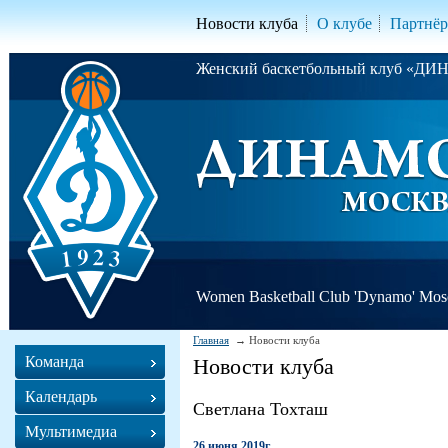
Новости клуба
О клубе
Партнё
Женский баскетбольный клуб «Д
Women Basketball Club 'Dynamo' Mo
Главная
Новости клуба
Команда
Новости клуба
Календарь
Светлана Тохташ
Мультимедиа
26 июня 2019г.