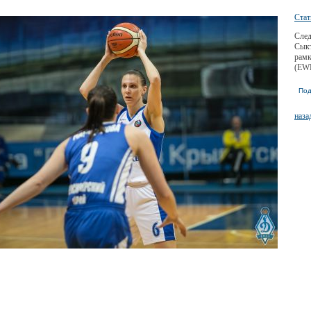
Стат
След
Сыкт
рамк
(EW
Под
наза