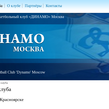
ба
О клубе
Партнёры
Контакты
скетбольный клуб «ДИНАМО» Москва
ball Club 'Dynamo' Moscow
 клуба
клуба
 Красноярске