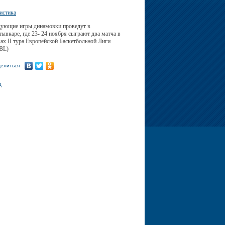
истика
ующие игры динамовки проведут в
ывкаре, где 23- 24 ноября сыграют два матча в
ах II тура Европейской Баскетбольной Лиги
BL)
елиться
д