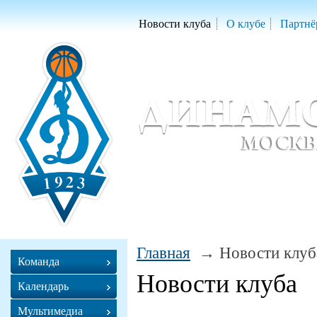
Новости клуба
О клубе
Партнё
Женский баскетбольный клуб «Д
Women Basketball Club 'Dynamo' Mo
Главная
Новости клуб
Команда
Новости клуба
Календарь
Мультимедиа