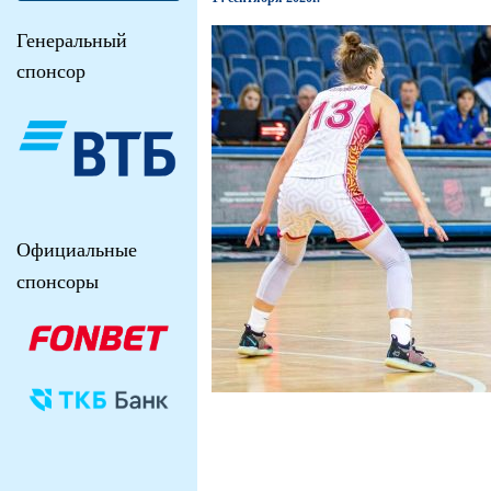
Генеральный
спонсор
Официальные
спонсоры