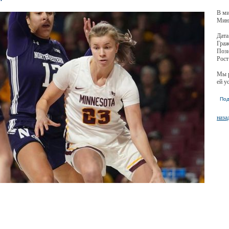
В ми
Мин
Дата
Граж
Пози
Рост
Мы р
ей 
Под
наза