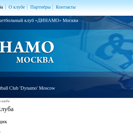
ба
О клубе
Партнёры
Контакты
скетбольный клуб «ДИНАМО» Москва
ball Club 'Dynamo' Moscow
 клуба
клуба
щик
.