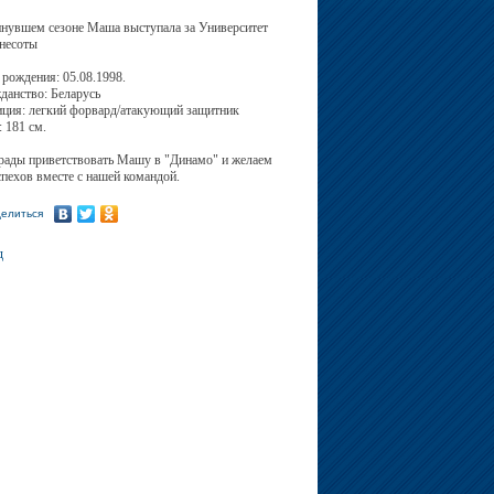
нувшем сезоне Маша выступала за Университет
несоты
 рождения: 05.08.1998.
данство: Беларусь
ция: легкий форвард/атакующий защитник
: 181 см.
ады приветствовать Машу в "Динамо" и желаем
успехов вместе с нашей командой.
елиться
д